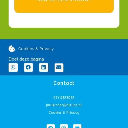
Cookies & Privacy
Deel deze pagina
Contact
071-5828052
polikinder@alrijne.nl
Cookies & Privacy